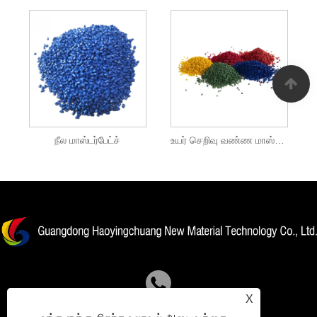
நீல மாஸ்டர்பேட்ச்
உயர் செறிவு வண்ண மாஸ்டர்பேட்ச்
X