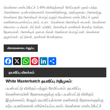
வெள்ளை மாஸ்டர்பேட்ச் 1-6% விகிதத்தைச் சேர்ப்பதன் மூலம் பரந்த
அளவிலான பயன்பாடுகளைக் கொண்டுள்ளது. ஏறக்குறைய அனைத்து
வெள்ளை நிற பிளாஸ்டிக் பொருட்களும் வெள்ளை மாஸ்டர்பேட்ச் மூலம்
வண்ணமயமாக்கப்படலாம், எ.கா.: வெள்ளை பிளாஸ்டிக் பைகள், வெள்ளை
விவசாய படங்கள், ஸ்ட்ரெச் ஃபிலிம், பிளாஸ்டிக் வாளிகள் போன்ற அன்றாட
தேவைகள்; பிளாஸ்டிக் தளபாடங்கள் அலங்கார பொருட்கள்; வெள்ளை
குழாய்கள், தட்டுகள், தாள்கள் போன்றவை.
விசாரணையை அனுப்பு
Facebook
X
WhatsApp
Pinterest
LinkedIn
Share
தயாரிப்பு விளக்கம்
White Masterbatch தயாரிப்பு அறிமுகம்:
பயன்பாட்டு விகிதம் மற்றும் சேமிப்பகம்: தயாரிப்பு
வெண்மையின் தேவைகளுக்கு ஏற்ப பயன்பாட்டு விகிதம்
இருக்கலாம், மேலும் தயாரிப்புக்கான வண்ணத் தேவைகளுக்கு
ஏற்ப பயனர்களால் சரிசெய்யப்படலாம். வெள்ளை மாஸ்டர்பேட்ச்