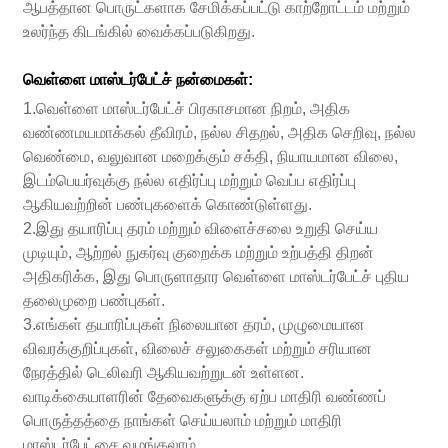
ஆபத்தான பொருட்களாக சேமிக்கப்பட்டு காற்றோட்டம் மற்றும்
உலர்ந்த கிடங்கில் வைக்கப்படுகிறது.
வெள்ளை மாஸ்டர்பேட்ச் நன்மைகள்:
1.வெள்ளை மாஸ்டர்பேட்ச் பிரகாசமான நிறம், அதிக
வண்ணமயமாக்கல் தீவிரம், நல்ல சிதறல், அதிக செறிவு, நல்ல
வெண்மை, வலுவான மறைக்கும் சக்தி, நியாயமான விலை,
இடம்பெயர்வுக்கு நல்ல எதிர்ப்பு மற்றும் வெப்ப எதிர்ப்பு
ஆகியவற்றின் பண்புகளைக் கொண்டுள்ளது.
2.இது தயாரிப்பு தரம் மற்றும் விளைச்சலை உறுதி செய்ய
முடியும், ஆற்றல் நுகர்வு குறைக்க மற்றும் உற்பத்தி திறன்
அதிகரிக்க, இது பொருளாதார வெள்ளை மாஸ்டர்பேட்ச் புதிய
தலைமுறை பண்புகள்.
3.எங்கள் தயாரிப்புகள் நிலையான தரம், முழுமையான
விவரக்குறிப்புகள், விலைச் சலுகைகள் மற்றும் சரியான
நேரத்தில் டெலிவரி ஆகியவற்றுடன் உள்ளன.
வாடிக்கையாளரின் தேவைகளுக்கு ஏற்ப மாதிரி வண்ணப்
பொருத்தத்தை நாங்கள் செய்யலாம் மற்றும் மாதிரி
மாஸ்டர்பேட்சை வழங்கலாம்.