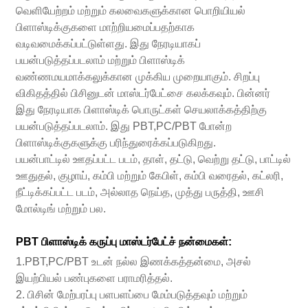
வெளியேற்றம் மற்றும் கலவைகளுக்கான பொறியியல்
பிளாஸ்டிக்குகளை மாற்றியமைப்பதற்காக
வடிவமைக்கப்பட்டுள்ளது. இது நேரடியாகப்
பயன்படுத்தப்படலாம் மற்றும் பிளாஸ்டிக்
வண்ணமயமாக்கலுக்கான முக்கிய முறையாகும். சிறப்பு
விகிதத்தில் பிசினுடன் மாஸ்டர்பேட்சை கலக்கவும். பின்னர்
இது நேரடியாக பிளாஸ்டிக் பொருட்கள் செயலாக்கத்திற்கு
பயன்படுத்தப்படலாம். இது PBT,PC/PBT போன்ற
பிளாஸ்டிக்குகளுக்கு பரிந்துரைக்கப்படுகிறது.
பயன்பாட்டில் ஊதப்பட்ட படம், தாள், தட்டு, வெற்று தட்டு, பாட்டில்
ஊதுதல், குழாய், கம்பி மற்றும் கேபிள், கம்பி வரைதல், கட்லரி,
நீட்டிக்கப்பட்ட படம், அல்லாத நெய்த, முத்து பருத்தி, ஊசி
மோல்டிங் மற்றும் பல.
PBT பிளாஸ்டிக் கருப்பு மாஸ்டர்பேட்ச் நன்மைகள்:
1.PBT,PC/PBT உடன் நல்ல இணக்கத்தன்மை, அசல்
இயற்பியல் பண்புகளை பராமரித்தல்.
2. பிசின் மேற்பரப்பு பளபளப்பை மேம்படுத்தவும் மற்றும்