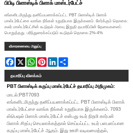
பிபிடி பிளாஸ்டிக் பிளாக் மாஸ்டர்பேட்ச்
எங்களிடமிருந்து தனிப்பயனாக்கப்பட்ட PBT பிளாஸ்டிக் பிளாக்
மாஸ்டர்பேட்சை வாங்க நீங்கள் உறுதியாக இருக்கலாம். சேர்க்கும் தொகை:
கலர் மாஸ்டர்பேட்சின் கூடுதல் அளவு இறுதி தயாரிப்பின் தேவைகளைப்
பொறுத்தது. பரிந்துரைக்கப்படும் கூடுதல் தொகை:2%-4%
விசாரணையை அனுப்பு
Facebook
X
WhatsApp
Pinterest
LinkedIn
Share
தயாரிப்பு விளக்கம்
PBT பிளாஸ்டிக் கருப்பு மாஸ்டர்பேட்ச் தயாரிப்பு அறிமுகம்:
மாடல்:PBT7093
எங்களிடமிருந்து தனிப்பயனாக்கப்பட்ட PBT பிளாஸ்டிக் பிளாக்
மாஸ்டர்பேட்சை வாங்க நீங்கள் உறுதியாக இருக்கலாம். 7093
ஸ்பெஷல் பிளாக் மாஸ்டர்பேட்ச் என்பது உயர் நிறமி கார்பன்
பிளாக் சிறப்பு செயலாக்கத்தால் செய்யப்பட்ட உயர் பளபளப்பான
கருப்பு மாஸ்டர்பேட்ச் ஆகும். இது ஊசி வடிவமைத்தல்,