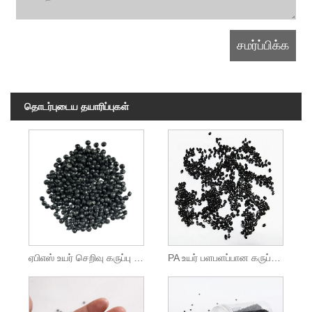
தொடர்புடைய தயாரிப்புகள்
ஏபிஎஸ் உயர் செறிவு கருப்பு வண்ண மாஸ்டர்பேட்ச்
PA உயர் பளபளப்பான கருப்பு மாஸ்டர்பேட்ச்