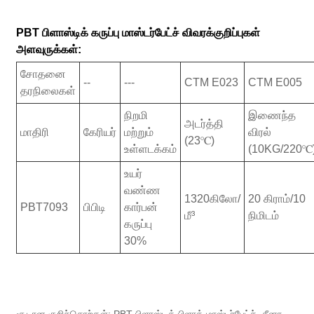
PBT பிளாஸ்டிக் கருப்பு மாஸ்டர்பேட்ச் விவரக்குறிப்புகள்
அளவுருக்கள்:
சோதனை
--
---
CTM E023
CTM E005
தரநிலைகள்
நிறமி
இணைந்த
அடர்த்தி
மாதிரி
கேரியர்
மற்றும்
விரல்
(23℃)
உள்ளடக்கம்
(10KG/220℃
உயர்
வண்ண
1320கிலோ/
20 கிராம்/10
PBT7093
பிபிடி
கார்பன்
மீ³
நிமிடம்
கருப்பு
30%
சூடான குறிச்சொற்கள்: PBT பிளாஸ்டிக் பிளாக் மாஸ்டர்பேட்ச், சீனா,